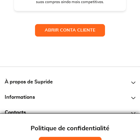
suas compras ainda mais competitivas.
ABRIR CONTA CLIENTE
À propos de Supride
Qui Nous Sommes
Informations
Notre Histoire
Questions Courantes
Recrutement
Contacts
Termes et Conditions
Notre Catalogue
Téléphone
+351 220 046 100
Politique de Cookies
Politique de confidentialité
Fax
+351 220 046 109
Politique de Confidentialité