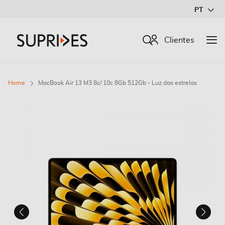
Ir
PT
para
o
Procurar
Clientes
Conteúdo
Home
MacBook Air 13 M3 8c/ 10c 8Gb 512Gb - Luz das estrelas
Saltar
para
o
final
da
Galeria
de
imagens