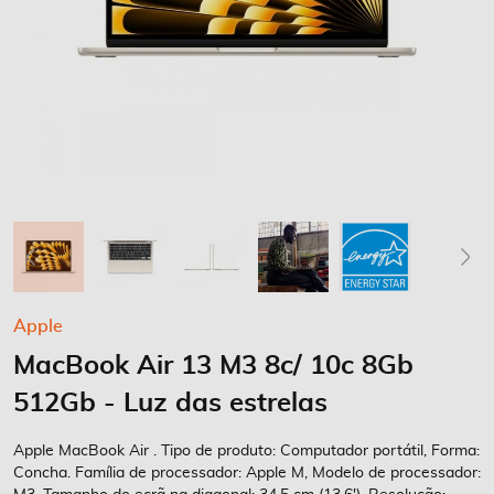
Saltar
Apple
para
MacBook Air 13 M3 8c/ 10c 8Gb
o
início
512Gb - Luz das estrelas
da
Galeria
Apple MacBook Air . Tipo de produto: Computador portátil, Forma:
de
Concha. Família de processador: Apple M, Modelo de processador:
imagens