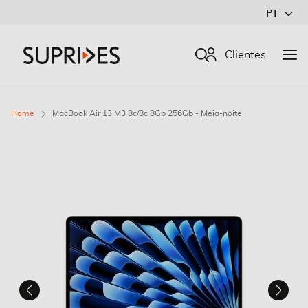
Ir
PT
para
o
Procurar
Clientes
Conteúdo
Home
MacBook Air 13 M3 8c/8c 8Gb 256Gb - Meia-noite
Saltar
para
o
final
da
Galeria
de
imagens