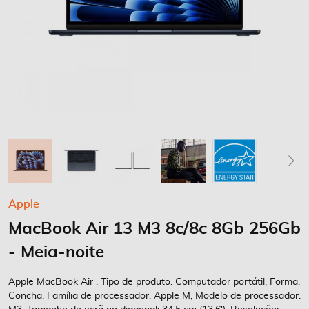
Saltar
Apple
para
MacBook Air 13 M3 8c/8c 8Gb 256Gb
o
início
- Meia-noite
da
Galeria
Apple MacBook Air . Tipo de produto: Computador portátil, Forma:
de
Concha. Família de processador: Apple M, Modelo de processador:
imagens