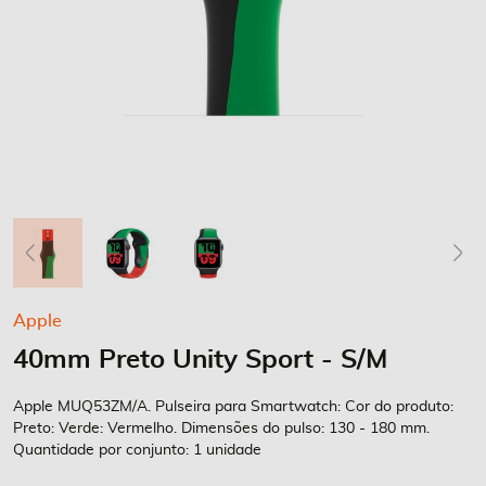
Saltar
Apple
para
40mm Preto Unity Sport - S/M
o
início
da
Apple MUQ53ZM/A. Pulseira para Smartwatch: Cor do produto:
Galeria
Preto: Verde: Vermelho. Dimensões do pulso: 130 - 180 mm.
Quantidade por conjunto: 1 unidade
de
imagens