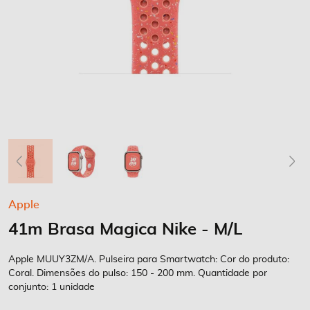
Saltar
Apple
para
41m Brasa Magica Nike - M/L
o
início
da
Apple MUUY3ZM/A. Pulseira para Smartwatch: Cor do produto:
Galeria
Coral. Dimensões do pulso: 150 - 200 mm. Quantidade por
conjunto: 1 unidade
de
imagens