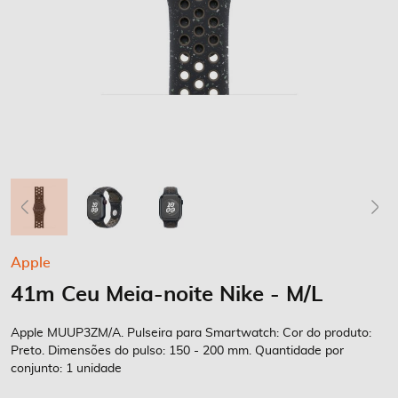
Saltar
Apple
para
41m Ceu Meia-noite Nike - M/L
o
início
da
Apple MUUP3ZM/A. Pulseira para Smartwatch: Cor do produto:
Galeria
Preto. Dimensões do pulso: 150 - 200 mm. Quantidade por
conjunto: 1 unidade
de
imagens