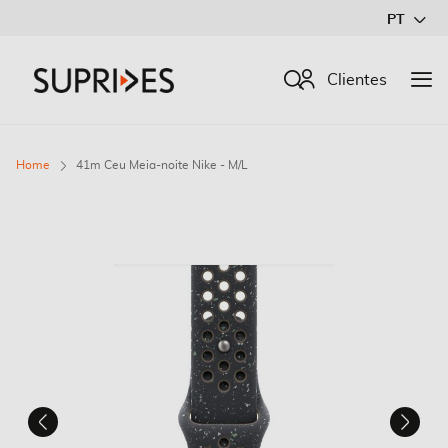
Ir
PT
para
o
Procurar
Clientes
Conteúdo
Home
41m Ceu Meia-noite Nike - M/L
Saltar
para
o
final
da
Galeria
de
imagens