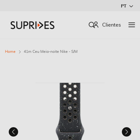
Ir
PT
para
o
Procurar
Clientes
Conteúdo
Home
41m Ceu Meia-noite Nike - S/M
Saltar
para
o
final
da
Galeria
de
imagens