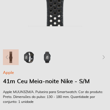
Saltar
Apple
para
41m Ceu Meia-noite Nike - S/M
o
início
da
Apple MUUN3ZM/A. Pulseira para Smartwatch: Cor do produto:
Galeria
Preto. Dimensões do pulso: 130 - 180 mm. Quantidade por
conjunto: 1 unidade
de
imagens