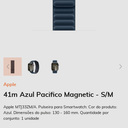
Saltar
Apple
para
41m Azul Pacifico Magnetic - S/M
o
início
da
Apple MTJ33ZM/A. Pulseira para Smartwatch: Cor do produto:
Galeria
Azul. Dimensões do pulso: 130 - 160 mm. Quantidade por
conjunto: 1 unidade
de
imagens