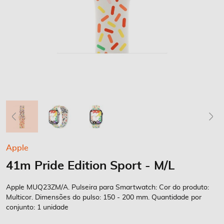
Saltar
Apple
para
41m Pride Edition Sport - M/L
o
início
da
Apple MUQ23ZM/A. Pulseira para Smartwatch: Cor do produto:
Galeria
Multicor. Dimensões do pulso: 150 - 200 mm. Quantidade por
conjunto: 1 unidade
de
imagens