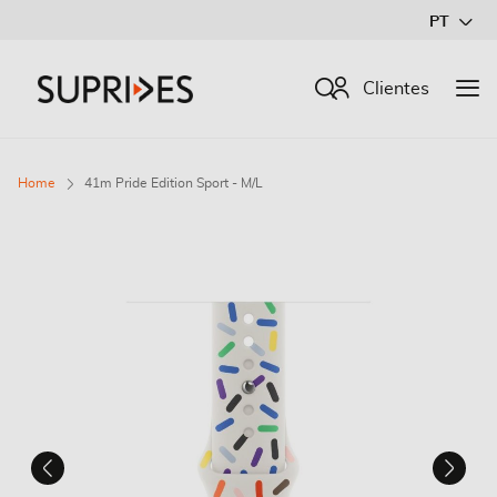
Ir
PT
para
o
Procurar
Clientes
Conteúdo
Home
41m Pride Edition Sport - M/L
Saltar
para
o
final
da
Galeria
de
imagens