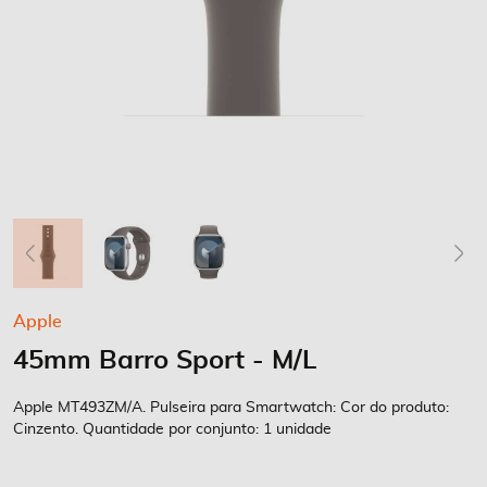
Saltar
Apple
para
45mm Barro Sport - M/L
o
início
da
Apple MT493ZM/A. Pulseira para Smartwatch: Cor do produto:
Galeria
Cinzento. Quantidade por conjunto: 1 unidade
de
imagens