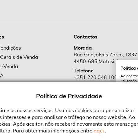
es
Contactos
Condições
Morada
Rua Gonçalves Zarco, 1837
 Gerais de Venda
4450-685 Matosinhos
ós-Venda
Política
Telefone
MA
Ao aceitar
+351 220 046 100
utilização
e Cookies
Chamada para rede fixa naciona
serviços e
cookies a 
e Privacidade
Política de Privacidade
Email
comercial@suprid
ncia e os nossos serviços. Usamos cookies para personalizar
 interesses e para analisar o tráfego no nosso website. Ao
A
ookies. Após aceitar, não receberá novamente esta mensage
ltura. Para obter mais informações entre
aqui
.
 an Adobe Company