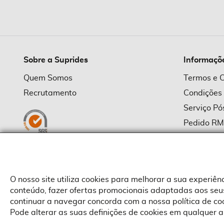
imagens
Sobre a Suprides
Informaçõ
Quem Somos
Termos e 
Recrutamento
Condições
Serviço P
Pedido R
Política d
Política d
Provedor
O nosso site utiliza cookies para melhorar a sua experiê
conteúdo, fazer ofertas promocionais adaptadas aos seus
continuar a navegar concorda com a nossa política de c
Pode alterar as suas definições de cookies em qualquer a
Copyright © Suprides 2026 - Powered by Toogas with
Magento
,