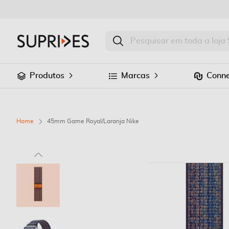
Produtos
Marcas
Conne
Home
45mm Game Royal/Laranja Nike
Saltar
para
o
final
da
Galeria
de