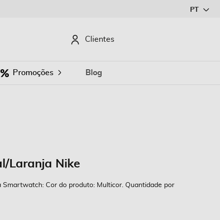
Ir
PT
para
o
CURAR
Clientes
Conteúdo
Promoções
Blog
/Laranja Nike
 Smartwatch: Cor do produto: Multicor. Quantidade por