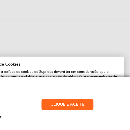
 de Cookies
 a política de cookies da Suprides deverá ter em consideração que a
 de cookies possibilita a personalização da utilização e a apresentação de
l
 ofertas adaptadas ao seu interesses. Pode alterar as suas definições de
qualquer altura.
es.pt
ACEITAR TUDO
CLIQUE E ACEITE
LTERAR DEFINIÇÕES
NEGAR
m.