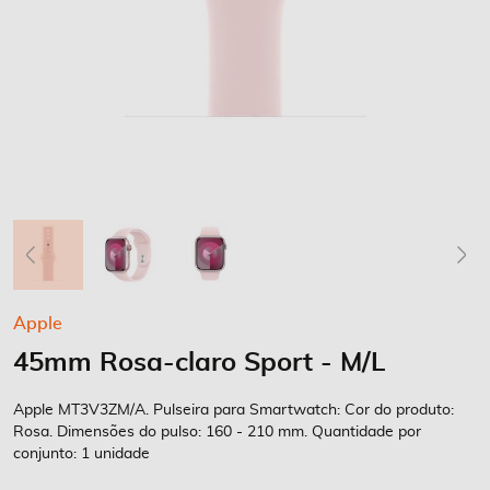
Saltar
Apple
para
45mm Rosa-claro Sport - M/L
o
início
da
Apple MT3V3ZM/A. Pulseira para Smartwatch: Cor do produto:
Galeria
Rosa. Dimensões do pulso: 160 - 210 mm. Quantidade por
conjunto: 1 unidade
de
imagens