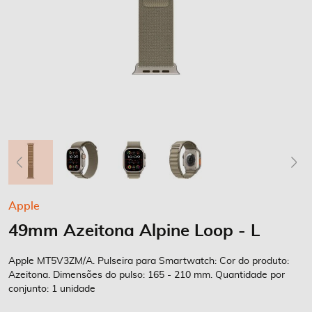
Saltar
Apple
para
49mm Azeitona Alpine Loop - L
o
início
da
Apple MT5V3ZM/A. Pulseira para Smartwatch: Cor do produto:
Galeria
Azeitona. Dimensões do pulso: 165 - 210 mm. Quantidade por
conjunto: 1 unidade
de
imagens