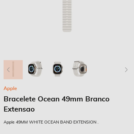
Saltar
Apple
para
Bracelete Ocean 49mm Branco
o
início
Extensao
da
Galeria
Apple 49MM WHITE OCEAN BAND EXTENSION .
de
imagens