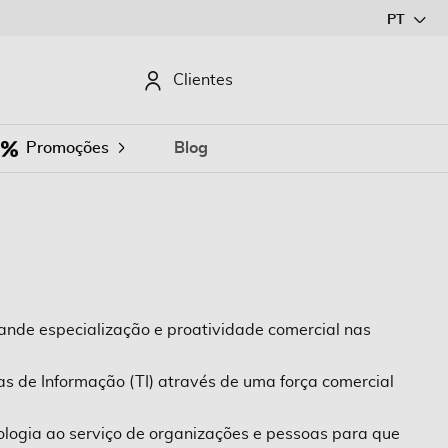
Ir
PT
para
o
CURAR
Clientes
Conteúdo
Promoções
Blog
ande especialização e proatividade comercial nas
s de Informação (TI) através de uma força comercial
ologia ao serviço de organizações e pessoas para que