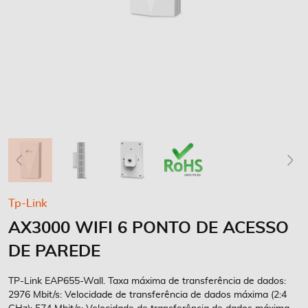
Saltar
Tp-Link
para
AX3000 WIFI 6 PONTO DE ACESSO
o
início
DE PAREDE
da
Galeria
TP-Link EAP655-Wall. Taxa máxima de transferência de dados:
de
2976 Mbit/s: Velocidade de transferência de dados máxima (2:4
imagens