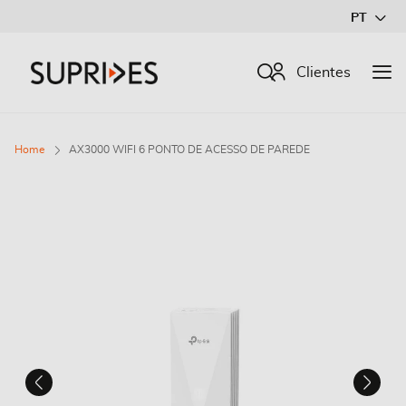
Ir
PT
para
o
Procurar
Clientes
Conteúdo
Home
AX3000 WIFI 6 PONTO DE ACESSO DE PAREDE
Saltar
para
o
final
da
Galeria
de
imagens