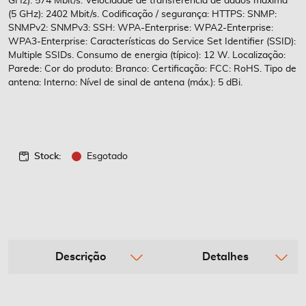
GHz): 574 Mbit/s: Velocidade de transferência de dados máxima
(5 GHz): 2402 Mbit/s. Codificação / segurança: HTTPS: SNMP:
SNMPv2: SNMPv3: SSH: WPA-Enterprise: WPA2-Enterprise:
WPA3-Enterprise: Características do Service Set Identifier (SSID):
Multiple SSIDs. Consumo de energia (típico): 12 W. Localização:
Parede: Cor do produto: Branco: Certificação: FCC: RoHS. Tipo de
antena: Interno: Nível de sinal de antena (máx.): 5 dBi.
Stock:
Esgotado
Descrição
Detalhes