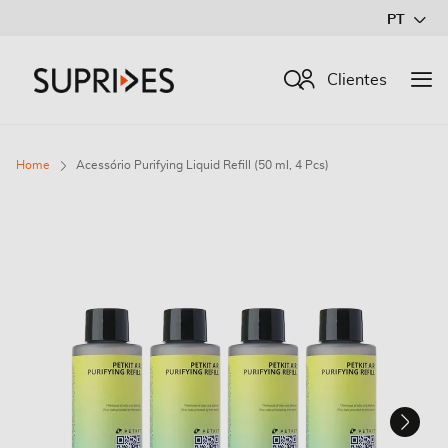
Ir
PT
para
o
Procurar
Clientes
Conteúdo
Home
Acessório Purifying Liquid Refill (50 ml, 4 Pcs)
Saltar
para
o
final
da
Galeria
de
imagens