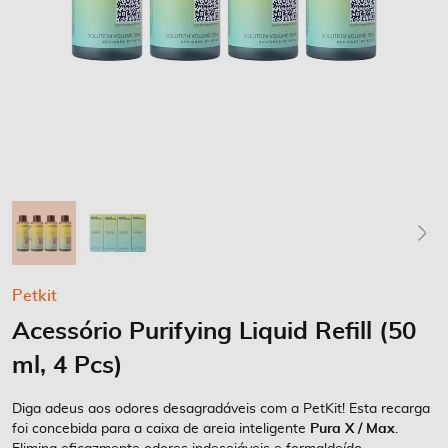
Saltar
Petkit
para
Acessório Purifying Liquid Refill (50
o
início
ml, 4 Pcs)
da
Galeria
Diga adeus aos odores desagradáveis com a PetKit! Esta recarga
de
foi concebida para a caixa de areia inteligente
Pura X / Max
.
imagens