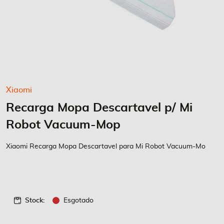
Saltar
Xiaomi
para
Recarga Mopa Descartavel p/ Mi
o
início
Robot Vacuum-Mop
da
Galeria
Xiaomi Recarga Mopa Descartavel para Mi Robot Vacuum-Mo
de
imagens
Stock:
Esgotado