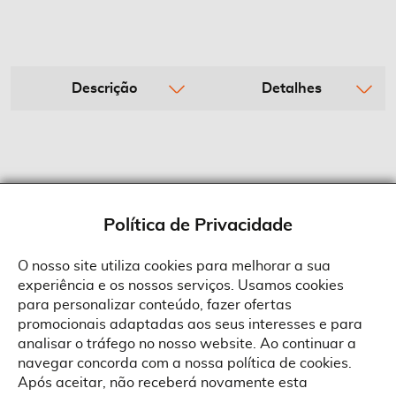
Descrição
Detalhes
Política de Privacidade
O nosso site utiliza cookies para melhorar a sua
experiência e os nossos serviços. Usamos cookies
Sobre a Suprides
para personalizar conteúdo, fazer ofertas
Política de Cookies
promocionais adaptadas aos seus interesses e para
Quem Somos
Informações
Ao aceitar a política de cookies da Suprides deverá ter em consideração
analisar o tráfego no nosso website. Ao continuar a
que a utilização de cookies possibilita a personalização da utilização e a
Recrutamento
navegar concorda com a nossa política de cookies.
apresentação de serviços e ofertas adaptadas ao seu interesses. Pode
Termos e Condições
alterar as suas definições de cookies a qualquer altura.
Contactos
Após aceitar, não receberá novamente esta