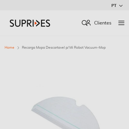
Ir
PT
para
o
Procurar
Clientes
Conteúdo
Home
Recarga Mopa Descartavel p/ Mi Robot Vacuum-Mop
Saltar
para
o
final
da
Galeria
de
imagens