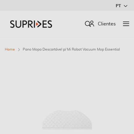
Ir
PT
para
o
Procurar
Clientes
Conteúdo
Home
Pano Mopa Descartável p/ Mi Robot Vacuum Mop Essential
Saltar
para
o
final
da
Galeria
de
imagens