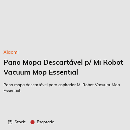
Saltar
Xiaomi
para
Pano Mopa Descartável p/ Mi Robot
o
início
Vacuum Mop Essential
da
Galeria
Pano mopa descartável para aspirador Mi Robot Vacuum-Mop
de
Essential.
imagens
Stock:
Esgotado