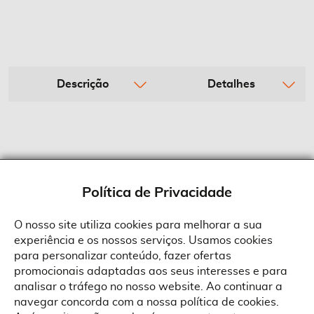
Descrição
Detalhes
Política de Privacidade
O nosso site utiliza cookies para melhorar a sua
experiência e os nossos serviços. Usamos cookies
Sobre a Suprides
para personalizar conteúdo, fazer ofertas
Política de Cookies
promocionais adaptadas aos seus interesses e para
Quem Somos
Informações
Ao aceitar a política de cookies da Suprides deverá ter em consideração
analisar o tráfego no nosso website. Ao continuar a
que a utilização de cookies possibilita a personalização da utilização e a
Recrutamento
navegar concorda com a nossa política de cookies.
apresentação de serviços e ofertas adaptadas ao seu interesses. Pode
Termos e Condições