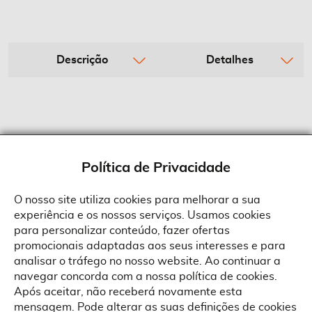
Descrição
Detalhes
Política de Privacidade
O nosso site utiliza cookies para melhorar a sua
experiência e os nossos serviços. Usamos cookies
Sobre a Suprides
para personalizar conteúdo, fazer ofertas
Política de Cookies
promocionais adaptadas aos seus interesses e para
Quem Somos
Informações
Ao aceitar a política de cookies da Suprides deverá ter em consideração
analisar o tráfego no nosso website. Ao continuar a
que a utilização de cookies possibilita a personalização da utilização e a
Recrutamento
navegar concorda com a nossa política de cookies.
apresentação de serviços e ofertas adaptadas ao seu interesses. Pode
Termos e Condições
alterar as suas definições de cookies a qualquer altura.
Contactos
Após aceitar, não receberá novamente esta
Condições Gerais de Venda
mensagem. Pode alterar as suas definições de cookies