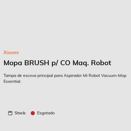
Saltar
Xiaomi
para
Mopa BRUSH p/ CO Maq. Robot
o
início
da
Tampa de escova principal para Aspirador Mi Robot Vacuum-Mop
Galeria
Essential.
de
imagens
Stock:
Esgotado