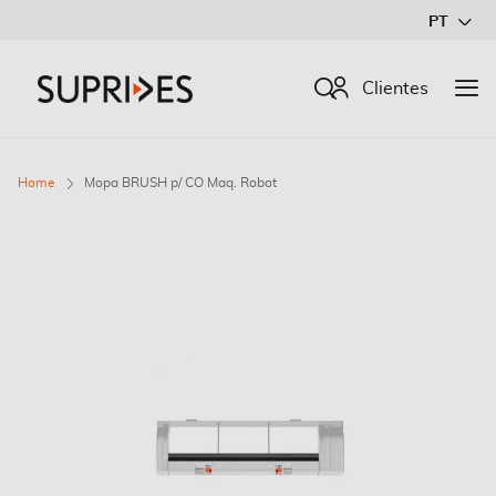
Ir
PT
para
o
Procurar
Clientes
Conteúdo
Home
Mopa BRUSH p/ CO Maq. Robot
Saltar
para
o
final
da
Galeria
de
imagens