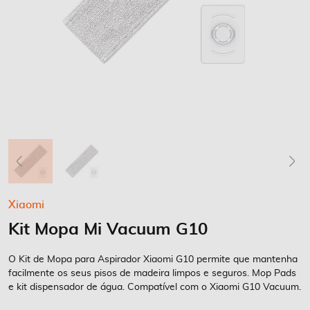
Saltar
Xiaomi
para
Kit Mopa Mi Vacuum G10
o
início
da
O Kit de Mopa para Aspirador Xiaomi G10 permite que mantenha
Galeria
facilmente os seus pisos de madeira limpos e seguros. Mop Pads
e kit dispensador de água. Compatível com o Xiaomi G10 Vacuum.
de
imagens