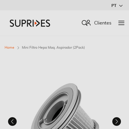
Ir
PT
para
o
Procurar
Clientes
Conteúdo
Home
Mini Filtro Hepa Maq. Aspirador (2Pack)
Saltar
para
o
final
da
Galeria
de
imagens