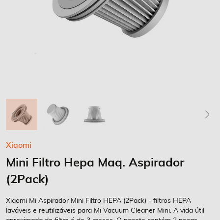
Saltar
Xiaomi
para
Mini Filtro Hepa Maq. Aspirador
o
início
(2Pack)
da
Galeria
Xiaomi Mi Aspirador Mini Filtro HEPA (2Pack) - filtros HEPA
de
laváveis ​​e reutilizáveis ​​para Mi Vacuum Cleaner Mini. A vida útil
imagens