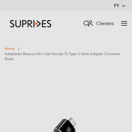
Ir
PT
para
o
Procurar
Clientes
Conteúdo
Home
Adaptador Baseus Mini Usb Female To Type-C Male Adapter Converter
Black
Saltar
para
o
final
da
Galeria
de
imagens