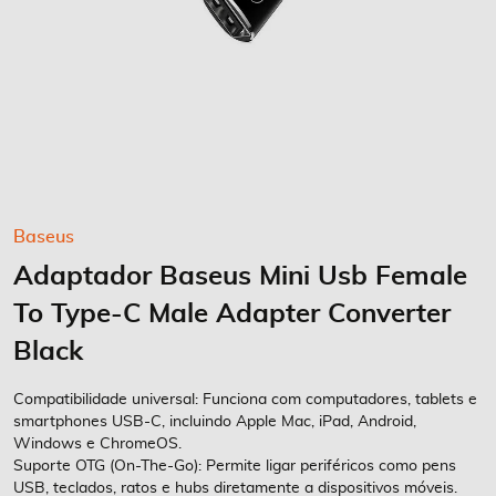
Saltar
Baseus
para
Adaptador Baseus Mini Usb Female
o
início
To Type-C Male Adapter Converter
da
Galeria
Black
de
imagens
Compatibilidade universal: Funciona com computadores, tablets e
smartphones USB-C, incluindo Apple Mac, iPad, Android,
Windows e ChromeOS.
Suporte OTG (On-The-Go): Permite ligar periféricos como pens
USB, teclados, ratos e hubs diretamente a dispositivos móveis.