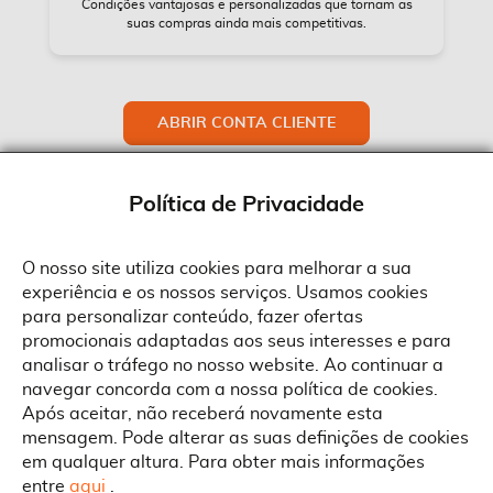
Condições vantajosas e personalizadas que tornam as
suas compras ainda mais competitivas.
ABRIR CONTA CLIENTE
Política de Privacidade
O nosso site utiliza cookies para melhorar a sua
experiência e os nossos serviços. Usamos cookies
Sobre a Suprides
para personalizar conteúdo, fazer ofertas
Política de Cookies
promocionais adaptadas aos seus interesses e para
Quem Somos
Informações
Ao aceitar a política de cookies da Suprides deverá ter em consideração
analisar o tráfego no nosso website. Ao continuar a
que a utilização de cookies possibilita a personalização da utilização e a
Recrutamento
navegar concorda com a nossa política de cookies.
apresentação de serviços e ofertas adaptadas ao seu interesses. Pode
Termos e Condições
alterar as suas definições de cookies a qualquer altura.
Contactos
Após aceitar, não receberá novamente esta
Condições Gerais de Venda
mensagem. Pode alterar as suas definições de cookies
Rua Gonçalves Zarco, 1837
em qualquer altura. Para obter mais informações
Serviço Pós-Venda
Morada
4450-685 Matosinhos
ACEITAR TUDO
entre
aqui
.