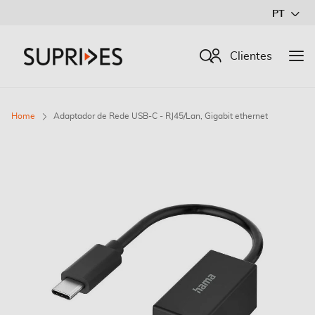
Ir
PT
para
o
Procurar
Clientes
Conteúdo
Home
Adaptador de Rede USB-C - RJ45/Lan, Gigabit ethernet
Saltar
para
o
final
da
Galeria
de
imagens