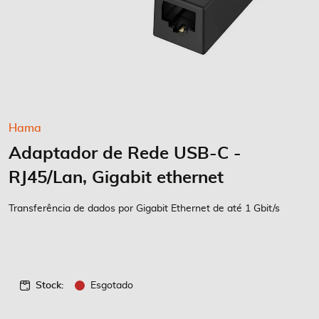
Saltar
Hama
para
Adaptador de Rede USB-C -
o
início
RJ45/Lan, Gigabit ethernet
da
Galeria
Transferência de dados por Gigabit Ethernet de até 1 Gbit/s
de
imagens
Stock:
Esgotado