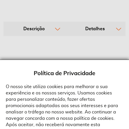
Descrição
Detalhes
Política de Privacidade
O nosso site utiliza cookies para melhorar a sua
experiência e os nossos serviços. Usamos cookies
Sobre a Suprides
para personalizar conteúdo, fazer ofertas
Política de Cookies
promocionais adaptadas aos seus interesses e para
Quem Somos
Informações
Ao aceitar a política de cookies da Suprides deverá ter em consideração
analisar o tráfego no nosso website. Ao continuar a
que a utilização de cookies possibilita a personalização da utilização e a
Recrutamento
navegar concorda com a nossa política de cookies.
apresentação de serviços e ofertas adaptadas ao seu interesses. Pode
Termos e Condições
alterar as suas definições de cookies a qualquer altura.
Contactos
Após aceitar, não receberá novamente esta