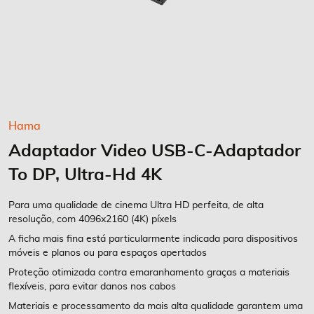
Saltar
Hama
para
Adaptador Video USB-C-Adaptador
o
início
To DP, Ultra-Hd 4K
da
Galeria
Para uma qualidade de cinema Ultra HD perfeita, de alta
de
resolução, com 4096x2160 (4K) píxels
imagens
A ficha mais fina está particularmente indicada para dispositivos
móveis e planos ou para espaços apertados
Proteção otimizada contra emaranhamento graças a materiais
flexíveis, para evitar danos nos cabos
Materiais e processamento da mais alta qualidade garantem uma