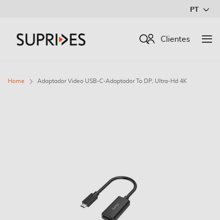
Ir
PT
para
o
Procurar
Clientes
Conteúdo
Home
Adaptador Video USB-C-Adaptador To DP, Ultra-Hd 4K
Saltar
para
o
final
da
Galeria
de
imagens