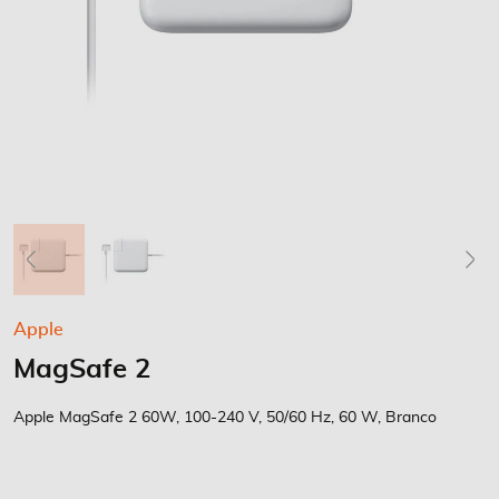
Saltar
Apple
para
MagSafe 2
o
início
da
Apple MagSafe 2 60W, 100-240 V, 50/60 Hz, 60 W, Branco
Galeria
de
imagens