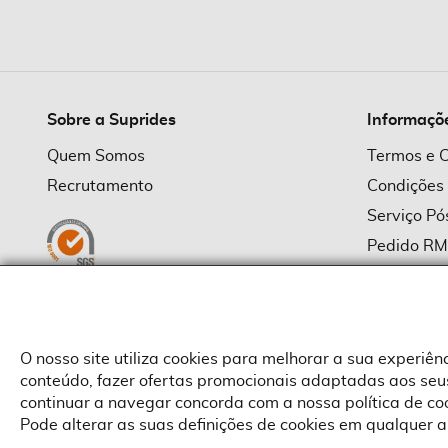
imagens
Sobre a Suprides
Informaçõ
Quem Somos
Termos e 
Recrutamento
Condições
Serviço P
Pedido R
Política d
Política d
Provedor
O nosso site utiliza cookies para melhorar a sua experiê
conteúdo, fazer ofertas promocionais adaptadas aos seus
continuar a navegar concorda com a nossa política de c
Pode alterar as suas definições de cookies em qualquer a
Copyright © Suprides 2026 - Powered by Toogas with
Magento
,