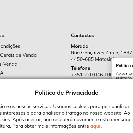
es
Contactos
Condições
Morada
Rua Gonçalves Zarco, 1837
 Gerais de Venda
4450-685 Matosinhos
ós-Venda
Política
Telefone
MA
Ao aceitar
+351 220 046 100
utilização
e Cookies
Chamada para rede fixa naciona
serviços e
cookies a 
e Privacidade
Política de Privacidade
Email
comercial@suprid
ncia e os nossos serviços. Usamos cookies para personalizar
 interesses e para analisar o tráfego no nosso website. Ao
A
ookies. Após aceitar, não receberá novamente esta mensage
ltura. Para obter mais informações entre
aqui
.
 an Adobe Company