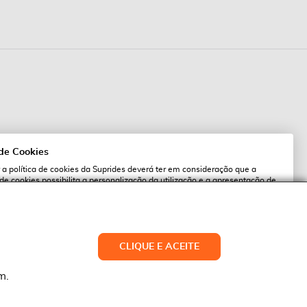
 de Cookies
 a política de cookies da Suprides deverá ter em consideração que a
 de cookies possibilita a personalização da utilização e a apresentação de
l
 ofertas adaptadas ao seu interesses. Pode alterar as suas definições de
qualquer altura.
es.pt
ACEITAR TUDO
CLIQUE E ACEITE
LTERAR DEFINIÇÕES
NEGAR
m.