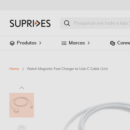
Produtos
Marcas
Conne
Home
Watch Magnetic Fast Charger to Usb-C Cable (1m)
Saltar
para
o
final
da
Galeria
de