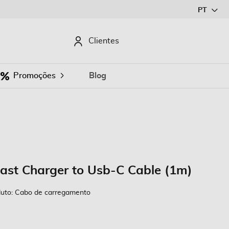
Ir
PT
para
o
CURAR
Clientes
Conteúdo
Promoções
Blog
ast Charger to Usb-C Cable (1m)
uto: Cabo de carregamento