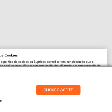
 de Cookies
 a política de cookies da Suprides deverá ter em consideração que a
 de cookies possibilita a personalização da utilização e a apresentação de
l
 ofertas adaptadas ao seu interesses. Pode alterar as suas definições de
qualquer altura.
es.pt
ACEITAR TUDO
CLIQUE E ACEITE
LTERAR DEFINIÇÕES
NEGAR
m.