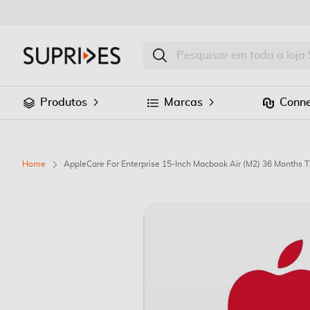
Produtos
Marcas
Conne
Home
AppleCare For Enterprise 15-Inch Macbook Air (M2) 36 Months T
Saltar
para
o
final
da
Galeria
de