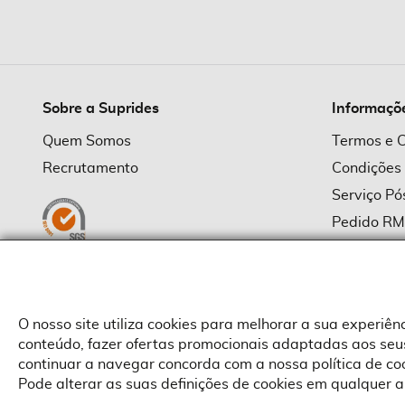
imagens
Sobre a Suprides
Informaçõ
Quem Somos
Termos e 
Recrutamento
Condições
Serviço P
Pedido R
Política d
Política d
Provedor
O nosso site utiliza cookies para melhorar a sua experiê
conteúdo, fazer ofertas promocionais adaptadas aos seus
continuar a navegar concorda com a nossa política de c
Pode alterar as suas definições de cookies em qualquer a
Copyright © Suprides 2026 - Powered by Toogas with
Magento
,