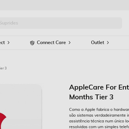
PRO
Procurar
ct
Connect Care
Outlet
ier 3
AppleCare For Ent
Months Tier 3
Como a Apple fabrica o hardware
são sistemas verdadeiramente i
assistência técnica num único l
resolvidas com um simples tele