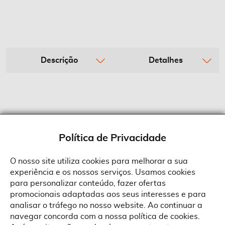
Descrição
Detalhes
Política de Privacidade
O nosso site utiliza cookies para melhorar a sua
experiência e os nossos serviços. Usamos cookies
Sobre a Suprides
para personalizar conteúdo, fazer ofertas
Política de Cookies
promocionais adaptadas aos seus interesses e para
Quem Somos
Informações
Ao aceitar a política de cookies da Suprides deverá ter em consideração
analisar o tráfego no nosso website. Ao continuar a
que a utilização de cookies possibilita a personalização da utilização e a
Recrutamento
navegar concorda com a nossa política de cookies.
apresentação de serviços e ofertas adaptadas ao seu interesses. Pode
Termos e Condições