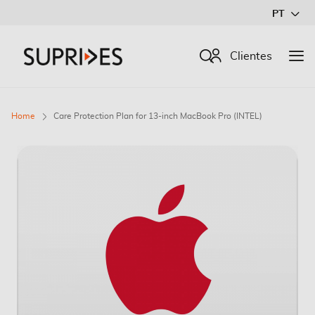
Ir
PT
para
o
Procurar
Clientes
Conteúdo
Home
Care Protection Plan for 13-inch MacBook Pro (INTEL)
Saltar
para
o
final
da
Galeria
de
imagens