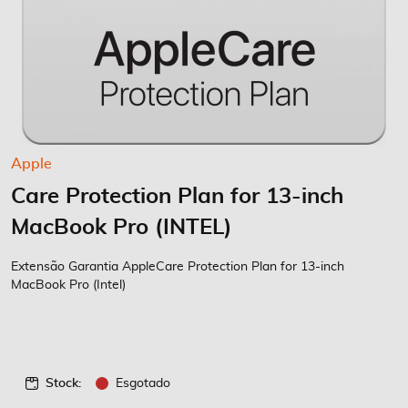
Saltar
Apple
para
Care Protection Plan for 13-inch
o
início
MacBook Pro (INTEL)
da
Galeria
Extensão Garantia AppleCare Protection Plan for 13-inch
de
MacBook Pro (Intel)
imagens
Stock:
Esgotado