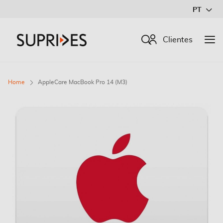
Ir
PT
para
o
Procurar
Clientes
Conteúdo
Home
AppleCare MacBook Pro 14 (M3)
Saltar
para
o
final
da
Galeria
de
imagens