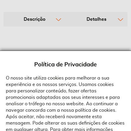
Descrição
Detalhes
Política de Privacidade
O nosso site utiliza cookies para melhorar a sua
experiência e os nossos serviços. Usamos cookies
Sobre a Suprides
para personalizar conteúdo, fazer ofertas
Política de Cookies
promocionais adaptadas aos seus interesses e para
Quem Somos
Informações
Ao aceitar a política de cookies da Suprides deverá ter em consideração
analisar o tráfego no nosso website. Ao continuar a
que a utilização de cookies possibilita a personalização da utilização e a
Recrutamento
navegar concorda com a nossa política de cookies.
apresentação de serviços e ofertas adaptadas ao seu interesses. Pode
Termos e Condições
alterar as suas definições de cookies a qualquer altura.
Contactos
Após aceitar, não receberá novamente esta
Condições Gerais de Venda
mensagem. Pode alterar as suas definições de cookies
Rua Gonçalves Zarco, 1837
em qualquer altura. Para obter mais informações
Serviço Pós-Venda
Morada