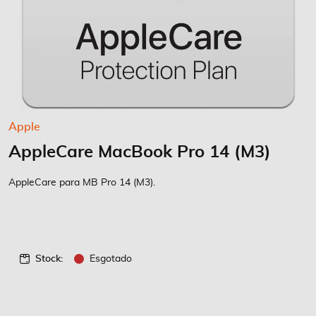
Saltar
Apple
para
AppleCare MacBook Pro 14 (M3)
o
início
da
AppleCare para MB Pro 14 (M3).
Galeria
de
imagens
Stock:
Esgotado