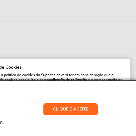
 de Cookies
 a política de cookies da Suprides deverá ter em consideração que a
 de cookies possibilita a personalização da utilização e a apresentação de
l
 ofertas adaptadas ao seu interesses. Pode alterar as suas definições de
qualquer altura.
es.pt
ACEITAR TUDO
CLIQUE E ACEITE
LTERAR DEFINIÇÕES
NEGAR
m.