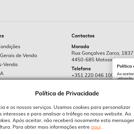
es
Contactos
Condições
Morada
Rua Gonçalves Zarco, 1837
 Gerais de Venda
4450-685 Matosinhos
ós-Venda
Política
Telefone
MA
Ao aceitar
+351 220 046 100
utilização
e Cookies
Chamada para rede fixa naciona
serviços e
cookies a 
e Privacidade
Política de Privacidade
Email
comercial@suprid
ncia e os nossos serviços. Usamos cookies para personalizar
 interesses e para analisar o tráfego no nosso website. Ao
A
ookies. Após aceitar, não receberá novamente esta mensage
ltura. Para obter mais informações entre
aqui
.
 an Adobe Company