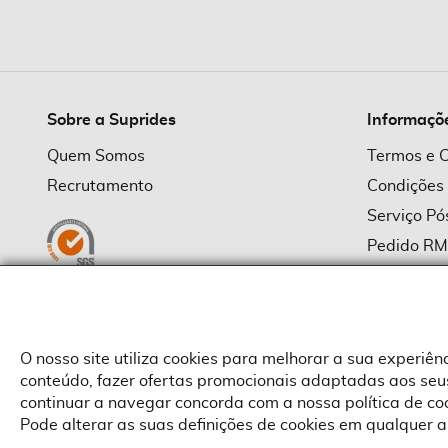
imagens
Sobre a Suprides
Informaçõ
Quem Somos
Termos e 
Recrutamento
Condições
Serviço P
Pedido R
Política d
Política d
Provedor
O nosso site utiliza cookies para melhorar a sua experiê
conteúdo, fazer ofertas promocionais adaptadas aos seus
continuar a navegar concorda com a nossa política de c
Pode alterar as suas definições de cookies em qualquer a
Copyright © Suprides 2026 - Powered by Toogas with
Magento
,