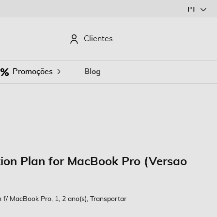
Ir
PT
para
o
CURAR
Clientes
Conteúdo
Promoções
Blog
ion Plan for MacBook Pro (Versao
 f/ MacBook Pro, 1, 2 ano(s), Transportar