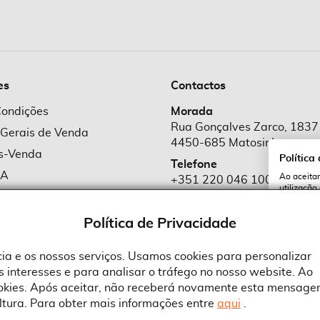
es
Contactos
Condições
Morada
Rua Gonçalves Zarco, 1837
 Gerais de Venda
4450-685 Matosinhos
ós-Venda
Política
Telefone
MA
Ao aceitar
+351 220 046 100
utilização
e Cookies
Chamada para rede fixa naciona
serviços e
cookies a 
e Privacidade
Política de Privacidade
Email
comercial@suprid
ncia e os nossos serviços. Usamos cookies para personalizar
 interesses e para analisar o tráfego no nosso website. Ao
A
ookies. Após aceitar, não receberá novamente esta mensage
ltura. Para obter mais informações entre
aqui
.
 an Adobe Company