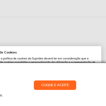
 de Cookies
 a política de cookies da Suprides deverá ter em consideração que a
 de cookies possibilita a personalização da utilização e a apresentação de
l
 ofertas adaptadas ao seu interesses. Pode alterar as suas definições de
qualquer altura.
es.pt
ACEITAR TUDO
CLIQUE E ACEITE
LTERAR DEFINIÇÕES
NEGAR
m.