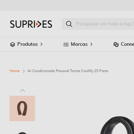
Produtos
Marcas
Conne
Home
Ar Condicionado Pessoal Torras Coollify 2S Preto
Saltar
para
o
final
da
Galeria
de