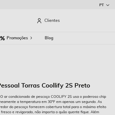
Ir
PT
para
o
CURAR
Clientes
Conteúdo
Promoções
Blog
essoal Torras Coollify 2S Preto
 O ar condicionado de pescoço COOLIFY 2S usa o poderoso chip
ntaneamente a temperatura em 30°F em apenas um segundo. As
redor do pescoço fornecem cobertura total para o máximo efeito
fresco e revigorado, não importa o quão quente fique. Além