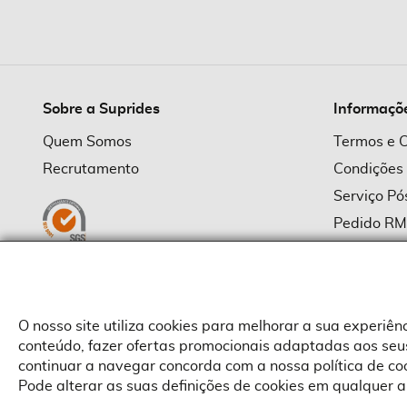
imagens
Sobre a Suprides
Informaçõ
Quem Somos
Termos e 
Recrutamento
Condições
Serviço P
Pedido R
Política d
Política d
Provedor
O nosso site utiliza cookies para melhorar a sua experiê
conteúdo, fazer ofertas promocionais adaptadas aos seus
continuar a navegar concorda com a nossa política de c
Pode alterar as suas definições de cookies em qualquer a
Copyright © Suprides 2026 - Powered by Toogas with
Magento
,