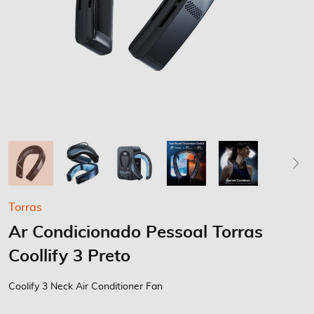
Saltar
Torras
para
Ar Condicionado Pessoal Torras
o
início
Coollify 3 Preto
da
Galeria
Coolify 3 Neck Air Conditioner Fan
de
imagens