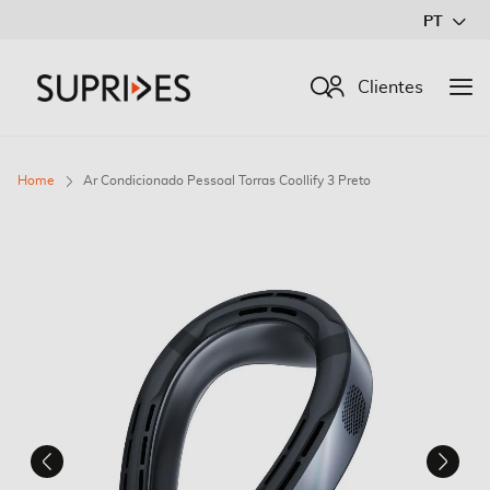
Ir
PT
para
o
Procurar
Clientes
Conteúdo
Home
Ar Condicionado Pessoal Torras Coollify 3 Preto
Saltar
para
o
final
da
Galeria
de
imagens