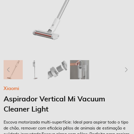
Saltar
Xiaomi
para
Aspirador Vertical Mi Vacuum
o
início
Cleaner Light
da
Galeria
Escova motorizada multi-superfície: Ideal para aspirar todo o tipo
de
de chão, remover com eficácia pêlos de animais de estimação e
imagens