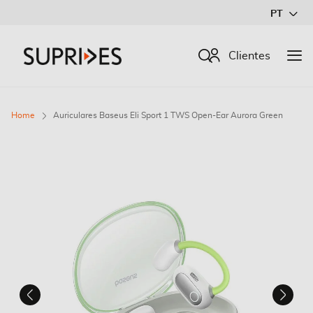
Ir
PT
para
o
Procurar
Clientes
Conteúdo
Home
Auriculares Baseus Eli Sport 1 TWS Open-Ear Aurora Green
Saltar
para
o
final
da
Galeria
de
imagens