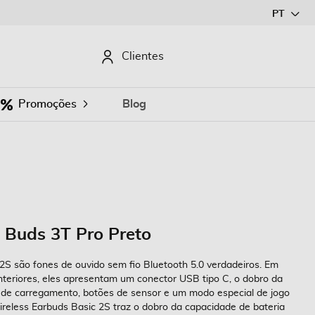
Ir
PT
para
o
CURAR
Clientes
Conteúdo
Promoções
Blog
 Buds 3T Pro Preto
2S são fones de ouvido sem fio Bluetooth 5.0 verdadeiros. Em
eriores, eles apresentam um conector USB tipo C, o dobro da
o de carregamento, botões de sensor e um modo especial de jogo
ireless Earbuds Basic 2S traz o dobro da capacidade de bateria