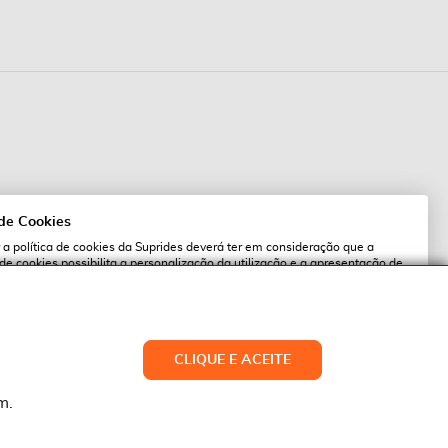
 de Cookies
 a política de cookies da Suprides deverá ter em consideração que a
 de cookies possibilita a personalização da utilização e a apresentação de
l
 ofertas adaptadas ao seu interesses. Pode alterar as suas definições de
qualquer altura.
es.pt
ACEITAR TUDO
CLIQUE E ACEITE
LTERAR DEFINIÇÕES
NEGAR
m.