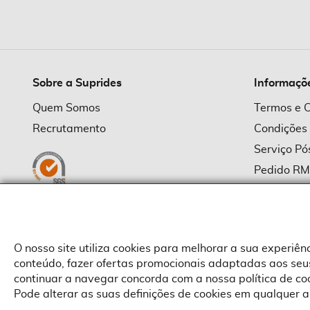
imagens
Sobre a Suprides
Informaçõ
Quem Somos
Termos e 
Recrutamento
Condições
Serviço P
Pedido R
Política d
Política d
Provedor
O nosso site utiliza cookies para melhorar a sua experiê
conteúdo, fazer ofertas promocionais adaptadas aos seus
continuar a navegar concorda com a nossa política de c
Pode alterar as suas definições de cookies em qualquer a
Copyright © Suprides 2026 - Powered by Toogas with
Magento
,