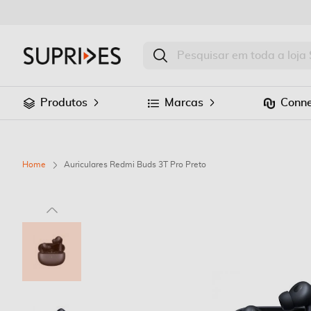
Produtos
Marcas
Conne
Home
Auriculares Redmi Buds 3T Pro Preto
Saltar
para
o
final
da
Galeria
de