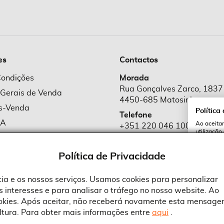
es
Contactos
Condições
Morada
Rua Gonçalves Zarco, 1837
 Gerais de Venda
4450-685 Matosinhos
ós-Venda
Política
Telefone
MA
Ao aceitar
+351 220 046 100
utilização
e Cookies
Chamada para rede fixa naciona
serviços e
cookies a 
e Privacidade
Política de Privacidade
Email
comercial@suprid
ncia e os nossos serviços. Usamos cookies para personalizar
 interesses e para analisar o tráfego no nosso website. Ao
A
ookies. Após aceitar, não receberá novamente esta mensage
ltura. Para obter mais informações entre
aqui
.
 an Adobe Company