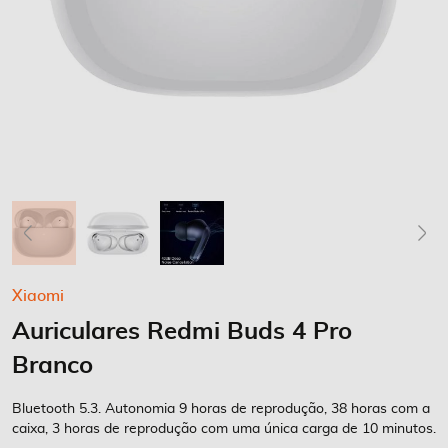
Saltar
Xiaomi
para
Auriculares Redmi Buds 4 Pro
o
início
Branco
da
Galeria
Bluetooth 5.3. Autonomia 9 horas de reprodução, 38 horas com a
de
caixa, 3 horas de reprodução com uma única carga de 10 minutos.
imagens