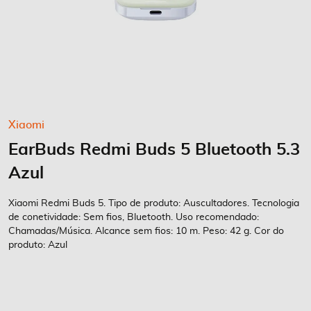
Saltar
Xiaomi
para
EarBuds Redmi Buds 5 Bluetooth 5.3
o
início
Azul
da
Galeria
Xiaomi Redmi Buds 5. Tipo de produto: Auscultadores. Tecnologia
de
de conetividade: Sem fios, Bluetooth. Uso recomendado:
imagens
Chamadas/Música. Alcance sem fios: 10 m. Peso: 42 g. Cor do
produto: Azul