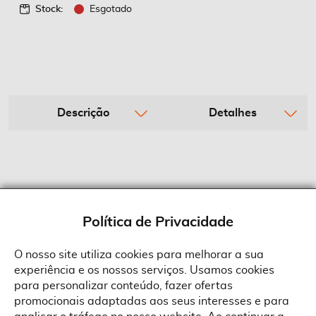
Stock:
Esgotado
Descrição
Detalhes
Política de Privacidade
O nosso site utiliza cookies para melhorar a sua
experiência e os nossos serviços. Usamos cookies
Sobre a Suprides
para personalizar conteúdo, fazer ofertas
Política de Cookies
promocionais adaptadas aos seus interesses e para
Quem Somos
Informações
Ao aceitar a política de cookies da Suprides deverá ter em consideração