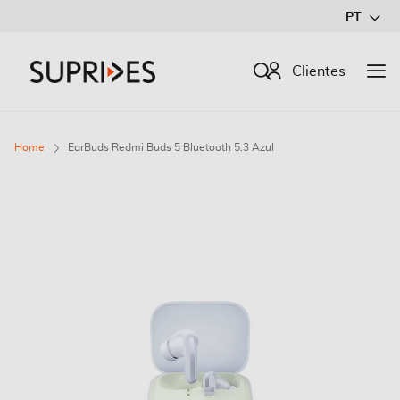
Ir
PT
para
o
Procurar
Clientes
Conteúdo
Home
EarBuds Redmi Buds 5 Bluetooth 5.3 Azul
Saltar
para
o
final
da
Galeria
de
imagens