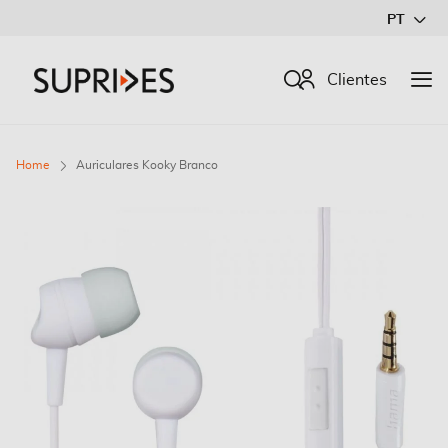
Ir
PT
para
o
Procurar
Clientes
Conteúdo
Home
Auriculares Kooky Branco
Saltar
para
o
final
da
Galeria
de
imagens