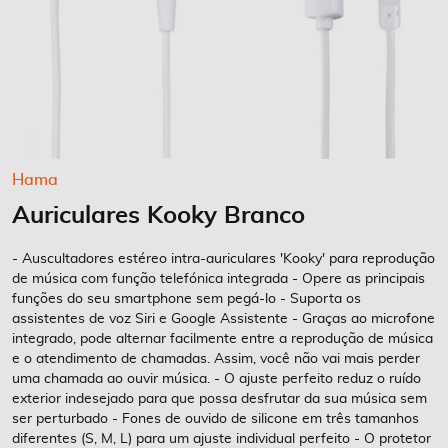
Saltar
Hama
para
Auriculares Kooky Branco
o
início
da
- Auscultadores estéreo intra-auriculares 'Kooky' para reprodução
Galeria
de música com função telefónica integrada - Opere as principais
funções do seu smartphone sem pegá-lo - Suporta os
de
assistentes de voz Siri e Google Assistente - Graças ao microfone
imagens
integrado, pode alternar facilmente entre a reprodução de música
e o atendimento de chamadas. Assim, você não vai mais perder
uma chamada ao ouvir música. - O ajuste perfeito reduz o ruído
exterior indesejado para que possa desfrutar da sua música sem
ser perturbado - Fones de ouvido de silicone em três tamanhos
diferentes (S, M, L) para um ajuste individual perfeito - O protetor