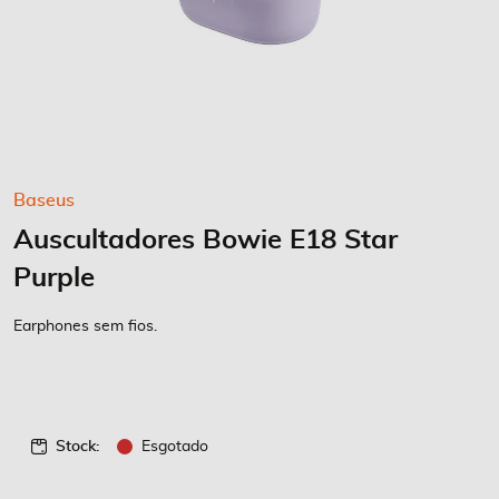
Saltar
Baseus
para
Auscultadores Bowie E18 Star
o
início
Purple
da
Galeria
Earphones sem fios.
de
imagens
Stock:
Esgotado