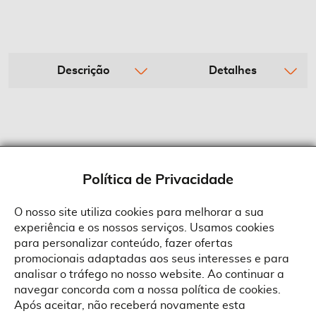
Descrição
Detalhes
Política de Privacidade
O nosso site utiliza cookies para melhorar a sua
experiência e os nossos serviços. Usamos cookies
Sobre a Suprides
para personalizar conteúdo, fazer ofertas
Política de Cookies
promocionais adaptadas aos seus interesses e para
Quem Somos
Informações
Ao aceitar a política de cookies da Suprides deverá ter em consideração
analisar o tráfego no nosso website. Ao continuar a
que a utilização de cookies possibilita a personalização da utilização e a
Recrutamento
navegar concorda com a nossa política de cookies.
apresentação de serviços e ofertas adaptadas ao seu interesses. Pode
Termos e Condições
alterar as suas definições de cookies a qualquer altura.
Contactos
Após aceitar, não receberá novamente esta