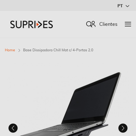
Ir
PT
para
o
Procurar
Clientes
Conteúdo
Home
Base Dissipadora Chill Mat c/ 4-Portas 2.0
Saltar
para
o
final
da
Galeria
de
imagens