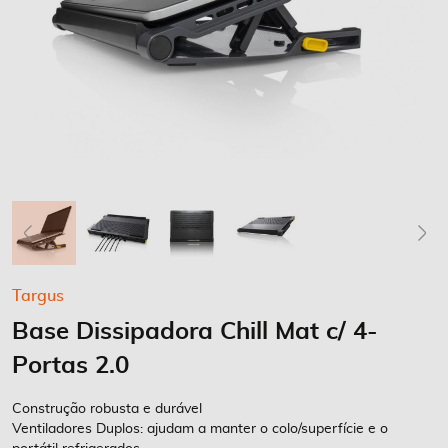
Saltar
Targus
para
Base Dissipadora Chill Mat c/ 4-
o
início
Portas 2.0
da
Galeria
Construção robusta e durável
de
Ventiladores Duplos: ajudam a manter o colo/superfície e o
imagens