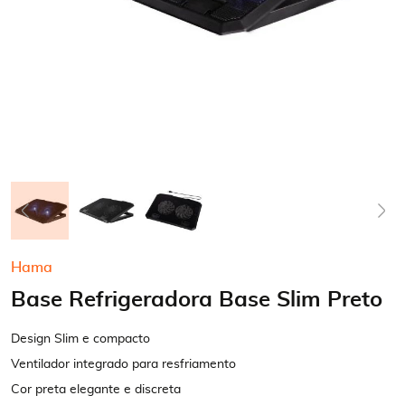
Saltar
Hama
para
Base Refrigeradora Base Slim Preto
o
início
da
Design Slim e compacto
Galeria
Ventilador integrado para resfriamento
de
Cor preta elegante e discreta
imagens