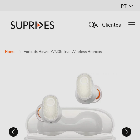
Ir
PT
para
o
Procurar
Clientes
Conteúdo
Home
Earbuds Bowie WM05 True Wireless Brancos
Saltar
para
o
final
da
Galeria
de
imagens