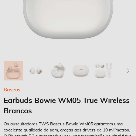
Saltar
Baseus
para
Earbuds Bowie WM05 True Wireless
o
início
Brancos
da
Galeria
Os auscultadores TWS Baseus Bowie WM05 garantem uma
de
excelente qualidade de som, graças aos drivers de 10 milímetros.
imagens