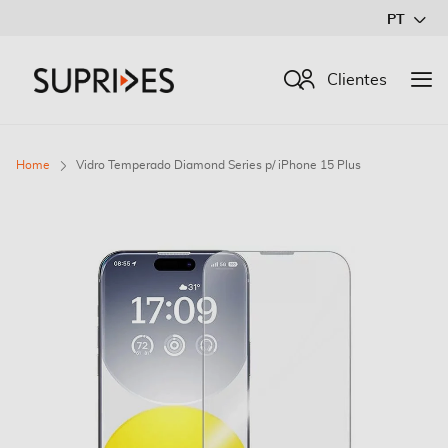
Ir
PT
para
o
Procurar
Clientes
Conteúdo
Home
Vidro Temperado Diamond Series p/ iPhone 15 Plus
Saltar
para
o
final
da
Galeria
de
imagens