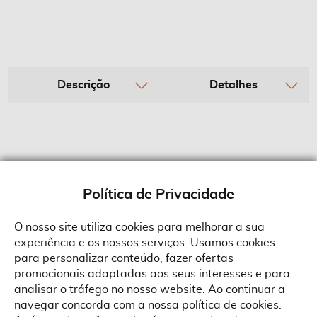
Descrição
Detalhes
Política de Privacidade
O nosso site utiliza cookies para melhorar a sua
experiência e os nossos serviços. Usamos cookies
Sobre a Suprides
para personalizar conteúdo, fazer ofertas
Política de Cookies
promocionais adaptadas aos seus interesses e para
Quem Somos
Informações
Ao aceitar a política de cookies da Suprides deverá ter em consideração
analisar o tráfego no nosso website. Ao continuar a
que a utilização de cookies possibilita a personalização da utilização e a
Recrutamento
navegar concorda com a nossa política de cookies.
apresentação de serviços e ofertas adaptadas ao seu interesses. Pode
Termos e Condições