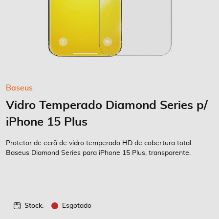
Saltar
Baseus
para
Vidro Temperado Diamond Series p/
o
início
iPhone 15 Plus
da
Galeria
Protetor de ecrã de vidro temperado HD de cobertura total
de
Baseus Diamond Series para iPhone 15 Plus, transparente.
imagens
Stock:
Esgotado