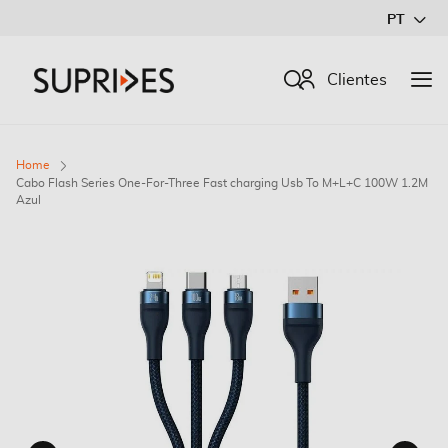
Ir
PT
para
o
Procurar
Clientes
Conteúdo
Home
Cabo Flash Series One-For-Three Fast charging Usb To M+L+C 100W 1.2M
Azul
Saltar
para
o
final
da
Galeria
de
imagens