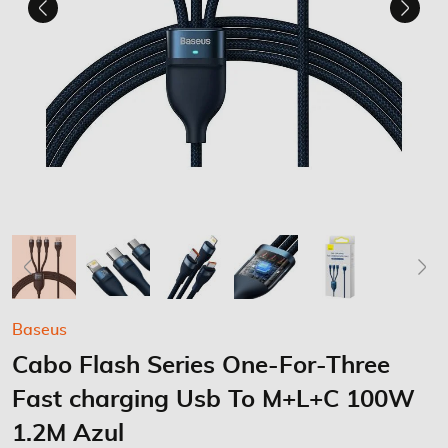
Saltar
Baseus
para
Cabo Flash Series One-For-Three
o
início
Fast charging Usb To M+L+C 100W
da
Galeria
1.2M Azul