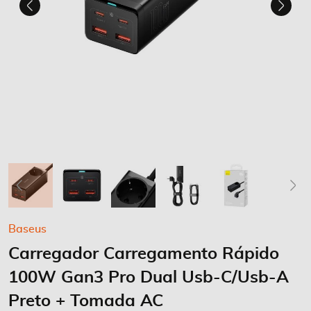
Saltar
Baseus
para
Carregador Carregamento Rápido
o
início
100W Gan3 Pro Dual Usb-C/Usb-A
da
Galeria
Preto + Tomada AC