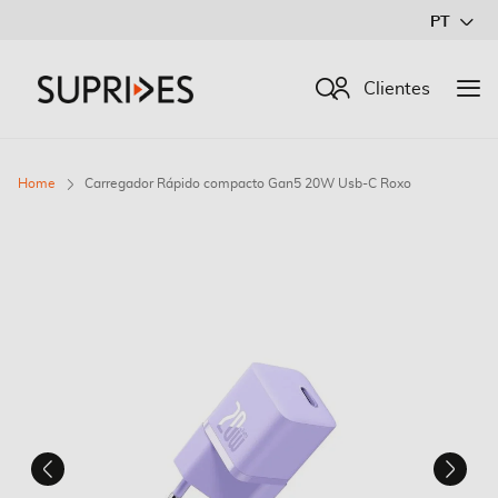
Ir
PT
para
o
Procurar
Clientes
Conteúdo
Home
Carregador Rápido compacto Gan5 20W Usb-C Roxo
Saltar
para
o
final
da
Galeria
de
imagens