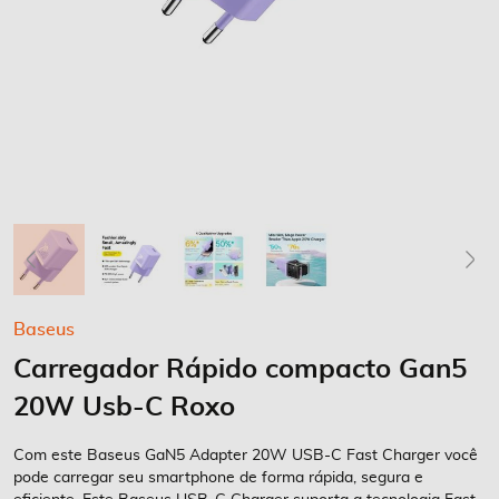
Saltar
Baseus
para
Carregador Rápido compacto Gan5
o
início
20W Usb-C Roxo
da
Galeria
Com este Baseus GaN5 Adapter 20W USB-C Fast Charger você
de
pode carregar seu smartphone de forma rápida, segura e
imagens