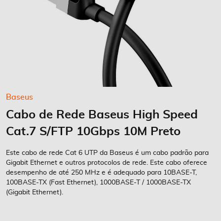
Saltar
Baseus
para
Cabo de Rede Baseus High Speed
o
início
Cat.7 S/FTP 10Gbps 10M Preto
da
Galeria
Este cabo de rede Cat 6 UTP da Baseus é um cabo padrão para
de
Gigabit Ethernet e outros protocolos de rede. Este cabo oferece
imagens
desempenho de até 250 MHz e é adequado para 10BASE-T,
100BASE-TX (Fast Ethernet), 1000BASE-T / 1000BASE-TX
(Gigabit Ethernet).