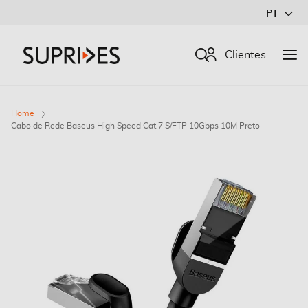
Ir
PT
para
o
Procurar
Clientes
Conteúdo
Home
Cabo de Rede Baseus High Speed Cat.7 S/FTP 10Gbps 10M Preto
Saltar
para
o
final
da
Galeria
de
imagens