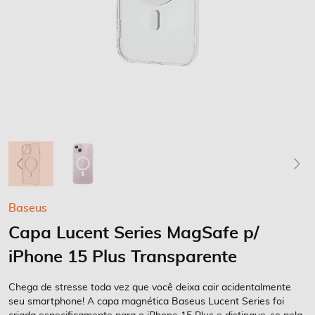
Saltar
Baseus
para
Capa Lucent Series MagSafe p/
o
início
iPhone 15 Plus Transparente
da
Galeria
Chega de stresse toda vez que você deixa cair acidentalmente
de
seu smartphone! A capa magnética Baseus Lucent Series foi
imagens