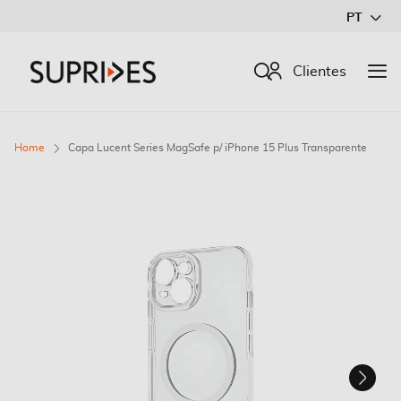
Ir
PT
para
o
Procurar
Clientes
Conteúdo
Home
Capa Lucent Series MagSafe p/ iPhone 15 Plus Transparente
Saltar
para
o
final
da
Galeria
de
imagens